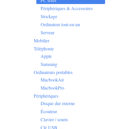
PC fixes
Périphériques & Accessoires
Stockage
Ordinateur tout-en-un
Serveur
Mobilier
Téléphonie
Apple
Samsung
Ordinateurs portables
MacbookAir
MacbookPro
Périphériques
Disque dur externe
Écouteur
Clavier / souris
Clé USB