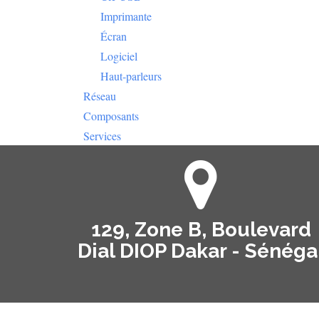
Imprimante
Écran
Logiciel
Haut-parleurs
Réseau
Composants
Services
129, Zone B, Boulevard
Dial DIOP Dakar - Sénéga