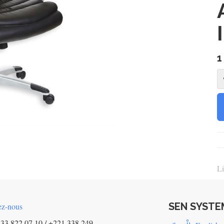
1
Li
SEN SYSTE
ez-nous
33 822 07 10 / +221 338 249