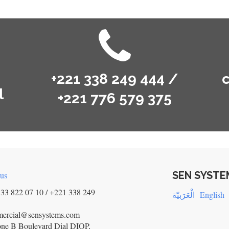
+221 338 249 444 /
l
+221 776 579 375
SEN SYSTE
 us
33 822 07 10 / +221 338 249
الْعَرَبيّة
English
mercial@sensystems.com
ne B Boulevard Dial DIOP,