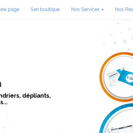
new page
Sen boutique
Nos Services
Nos Réa
n
driers, dépliants,
...